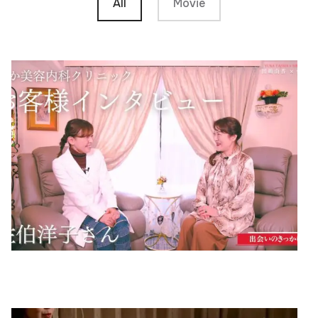
All
Movie