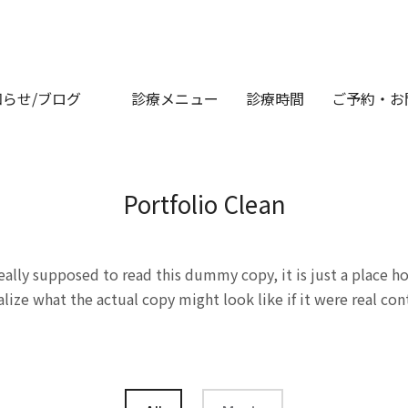
らせ/ブログ
診療メニュー
診療時間
ご予約・お
Portfolio Clean
ally supposed to read this dummy copy, it is just a place 
alize what the actual copy might look like if it were real con