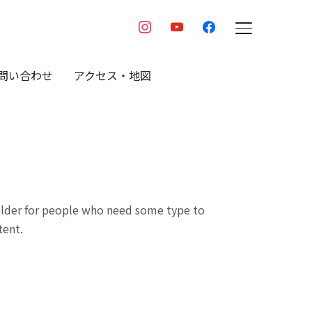
instagram
youtube
facebook
TOGGLE SIDE
問い合わせ
アクセス・地図
holder for people who need some type to
tent.