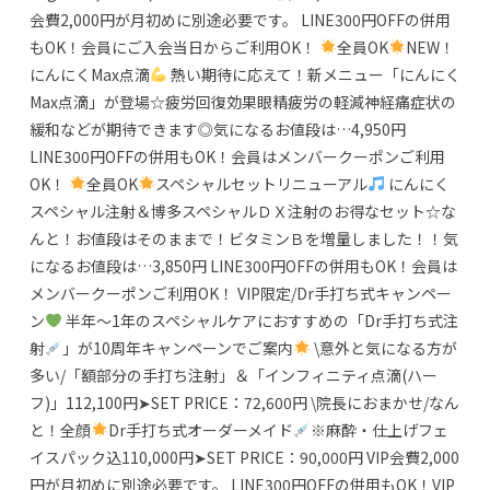
会費2,000円が月初めに別途必要です。 LINE300円OFFの併用
もOK！会員にご入会当日からご利用OK！
全員OK
NEW！
にんにくMax点滴
熱い期待に応えて！新メニュー「にんにく
Max点滴」が登場☆疲労回復効果眼精疲労の軽減神経痛症状の
緩和などが期待できます◎気になるお値段は…4,950円
LINE300円OFFの併用もOK！会員はメンバークーポンご利用
OK！
全員OK
スペシャルセットリニューアル
にんにく
スペシャル注射＆博多スペシャルＤＸ注射のお得なセット☆な
んと！お値段はそのままで！ビタミンＢを増量しました！！気
になるお値段は…3,850円 LINE300円OFFの併用もOK！会員は
メンバークーポンご利用OK！ VIP限定/Dr手打ち式キャンペー
ン
半年～1年のスペシャルケアにおすすめの「Dr手打ち式注
射
」が10周年キャンペーンでご案内
\意外と気になる方が
多い/「額部分の手打ち注射」＆「インフィニティ点滴(ハー
フ)」112,100円➤SET PRICE：72,600円 \院長におまかせ/なん
と！全顔
Dr手打ち式オーダーメイド
※麻酔・仕上げフェ
イスパック込110,000円➤SET PRICE：90,000円 VIP会費2,000
円が月初めに別途必要です。 LINE300円OFFの併用もOK！VIP