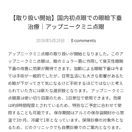
【取り扱い開始】国内初点眼での眼瞼下垂
治療｜アップニークミニ点眼
2026年5月20日
0 comments
アップニークミニ点眼の取り扱いが開始となりました。このア
ップニークミニ点眼は、瞼のミュラー筋に作用して後天性眼瞼
下垂の改善に効果が期待できます。加齢による眼瞼下垂は今ま
では手術が一般的でしたが、日常生活にも大きな影響があるた
め瞼が下がってきて気になるけど手術するほどではないと考え
られていた方には新たな選択肢となります。 アップニークミニ
点眼薬は使い切り目薬のため、1日単位で使用できます。効果
は約8時間程度とされているため、特別なご予定に合わせて使
用することも可能です。 保存期間はアルミの保存袋開封から常
温で3か月、冷蔵で1年となっています。保険診療の対象外とな
るため、どのクリニックでも自費診療でのご案内となります。