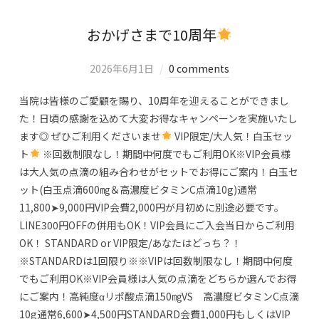
おかげさまで10周年
2026年6月1日
0 comments
当院は皆様のご愛顧を賜り、10周年を迎えることができまし
た！日頃の感謝を込めて大変お得なキャンペーンを実施いたし
ます◎ ぜひご利用くださいませ
VIP限定/大人気！白玉セッ
ト
※回数制限なし！期間中何度でもご利用OK※VIP会員様
は大人気の点滴の組み合わせがセットでお得にご案内！白玉セ
ット(白玉点滴600㎎＆高濃度ビタミンC点滴10g)通常
11,800➤9,000円VIP会費2,000円が月初めに別途必要です。
LINE300円OFFの併用もOK！VIP会員にご入会当日からご利用
OK！ STANDARD or VIP限定/あなたはどっち？！
※STANDARDは1回限り※※VIPは回数制限なし！期間中何度
でもご利用OK※VIP会員様は人気の点滴をどちらか選んでお得
にご案内！高純度αリポ酸点滴150㎎VS 高濃度ビタミンC点滴
10g通常6,600➤4,500円STANDARD会費1,000円もしくはVIP