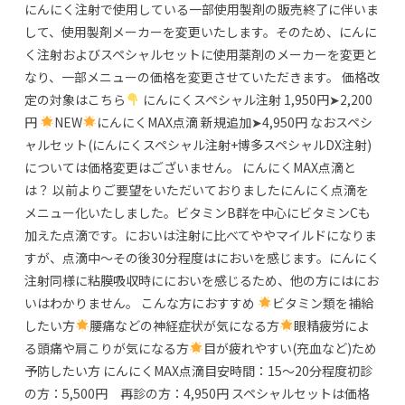
にんにく注射で使用している一部使用製剤の販売終了に伴いま
して、使用製剤メーカーを変更いたします。そのため、にんに
く注射およびスペシャルセットに使用薬剤のメーカーを変更と
なり、一部メニューの価格を変更させていただきます。 価格改
定の対象はこちら
にんにくスペシャル注射 1,950円➤2,200
円
NEW
にんにくMAX点滴 新規追加➤4,950円 なおスペシ
ャルセット(にんにくスペシャル注射+博多スペシャルDX注射)
については価格変更はございません。 にんにくMAX点滴と
は？ 以前よりご要望をいただいておりましたにんにく点滴を
メニュー化いたしました。ビタミンB群を中心にビタミンCも
加えた点滴です。においは注射に比べてややマイルドになりま
すが、点滴中～その後30分程度はにおいを感じます。にんにく
注射同様に粘膜吸収時ににおいを感じるため、他の方にはにお
いはわかりません。 こんな方におすすめ
ビタミン類を補給
したい方
腰痛などの神経症状が気になる方
眼精疲労によ
る頭痛や肩こりが気になる方
目が疲れやすい(充血など)ため
予防したい方 にんにくMAX点滴目安時間：15～20分程度初診
の方：5,500円 再診の方：4,950円 スペシャルセットは価格