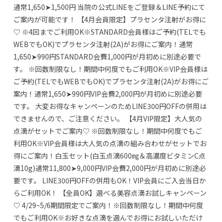
通常1,650➤1,500円 当院の公式LINEをご登録＆LINE予約にて
ご案内が可能です！ 【4月会員限定】プラセンタ注射がお得に
♡ ※4回までご利用OK※STANDARD会員様はご予約(TELでも
WEBでもOK)でプラセンタ注射(2A)がお得にご案内！通常
1,650➤990円STANDARD会費1,000円が月初めに別途必要で
す。 ※回数制限なし！期間中何度でもご利用OK※VIP会員様は
ご予約(TELでもWEBでもOK)でプラセンタ注射(2A)がお得にご
案内！通常1,650➤990円VIP会費2,000円が月初めに別途必要
です。 大変お得なキャンペーンのためLINE300円OFFの併用は
できませんので、ご注意ください。 【4月VIP限定】大人気の
点滴がセットでご案内♡ ※回数制限なし！期間中何度でもご
利用OK※VIP会員様は大人気の点滴の組み合わせがセットでお
得にご案内！白玉セット(白玉点滴600㎎＆高濃度ビタミンC点
滴10g)通常11,800➤9,000円VIP会費2,000円が月初めに別途必
要です。 LINE300円OFFの併用もOK！VIP会員にご入会当日か
らご利用OK！ 【全員OK】選べる美容点滴お試しキャンペーン
♡ 4/29~5/6期間限定でご案内！※回数制限なし！期間中何度
でもご利用OK※お好きな点滴を選んでお得にお試しいただけ