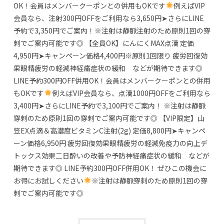
OK！会員はメンバークーポンとの併用もOKです
例えばVIP
会員なら、注射300円OFFをご利用なら3,650円➤さらにLINE
予約で3,350円でご案内！※注射は静脈注射のため原則1回の穿
刺でご案内可能です◎ 【全員OK】にんにくMAX点滴 定価
4,950円➤キャンペーン価格4,400円※原則1回限り 疲労回復効
果眼精疲労の軽減神経痛症状の緩和 などが期待できます◎
LINE予約300円OFF併用OK！会員はメンバークーポンとの併用
もOKです
例えばVIP会員なら、点滴1000円OFFをご利用なら
3,400円➤さらにLINE予約で3,100円でご案内！ ※注射は静脈
穿刺のため原則1回の穿刺でご案内可能です◎ 【VIP限定】山
笠EX点滴＆高濃度ビタミンC注射(2g) 定価8,800円➤キャンペ
ーン価格6,950円 疲労回復効果眼精疲労の軽減免疫力の向上デ
トックス効果二日酔いの改善や予防神経痛症状の緩和 などが
期待できます◎ LINE予約300円OFF併用OK！ ぜひこの機会に
お得にお試しください
※注射は静脈穿刺のため原則1回の穿
刺でご案内可能です◎