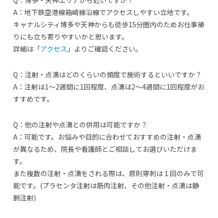
A：地下鉄空港線箱崎線沿線でアクセスしやすい立地です。
キャナルシティ博多や天神からも徒歩15分圏内のためお仕事帰
りにも立ち寄りやすいかと思います。
詳細は「
アクセス
」よりご確認ください。
Q：注射・点滴はどのくらいの頻度で施術するといいですか？
A：注射は1～2週間に1回程度、点滴は2～4週間に1回程度がお
すすめです。
Q：他の注射や点滴との併用は可能ですか？
A：可能です。お悩みや目的に合わせておすすめの注射・点滴
が異なるため、院長や看護師とご相談してお選びいただけま
す。
また複数の注射・点滴をされる際は、原則穿刺は１回のみで可
能です。(プラセンタ注射は筋肉注射、その他注射・点滴は静
脈注射)