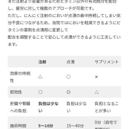
また注射より容量があるためビタミン以外の有効成分を配合
し、疲労に対して複数のアプローチが可能です。
ただし、にんにく注射のにおいが点滴の最中持続してしまい気
分不良につながるため、当院ではにおいを軽減できるようにビ
タミンの薬剤を点滴用に変更して
配合を調整することで安心して点滴ができるように工夫してい
ます。
注射
点滴
サプリメント
効果の持続
△
○
✕
性
即効性
○
◎
△
肝臓や腎臓
負担は少な
負担は少な
負担となるこ
への負担
い
い
とが多い
0分（自宅で
施術時間
5～10分
15～40分