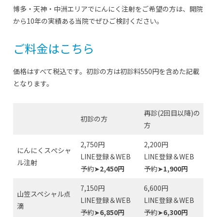
博多・天神・中洲エリアでにんにく注射をご希望の方は、開院
から10年の実績ある当院でぜひご検討ください。
ご料金はこちら
価格はすべて税込です。初診の方は初診料550円を含めた記載
となります。
再診(2回目以降)の
初診の方
方
2,750円
2,200円
にんにくスぺシャ
LINE登録＆WEB
LINE登録＆WEB
ル注射
予約➤
2,450円
予約➤
1,900円
7,150円
6,600円
山笠スペシャル点
LINE登録＆WEB
LINE登録＆WEB
滴
予約➤
6,850円
予約➤
6,300円