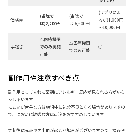
服用OK）
(サプリによ
(
当院で
(当院で
価格帯
るが)1,000円
は)2,200円
は)6,600円
～10,000円
△医療機関
△医療機関
手軽さ
でのみ実施
○
でのみ可能
可能
副作用や注意すべき点
副作用としてまれに薬剤にアレルギー反応が見られる方がいら
っしゃいます。
においが苦手な方は施術中に気分不良となる場合がありますの
で、においに敏感な方は点滴をおすすめしています。
穿刺後に赤みや内出血が起こる場合がございますので、痛みや