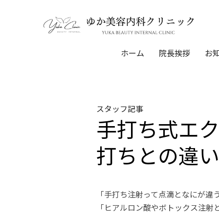
ホーム
院長挨拶
お知
スタッフ記事
手打ち式エ
打ちとの違
「手打ち注射って点滴となにが違
「ヒアルロン酸やボトックス注射