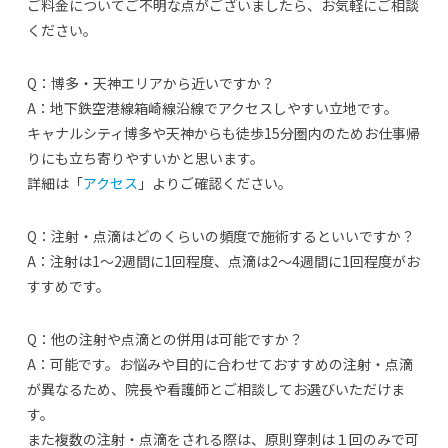
ご料金についてご不明な点がございましたら、お気軽にご相談
ください。
Q：博多・天神エリアから近いですか？
A：地下鉄空港線箱崎線沿線でアクセスしやすい立地です。
キャナルシティ博多や天神からも徒歩15分圏内のためお仕事帰
りにも立ち寄りやすいかと思います。
詳細は「
アクセス
」よりご確認ください。
Q：注射・点滴はどのくらいの頻度で施術するといいですか？
A：注射は1～2週間に1回程度、点滴は2～4週間に1回程度がお
すすめです。
Q：他の注射や点滴との併用は可能ですか？
A：可能です。お悩みや目的に合わせておすすめの注射・点滴
が異なるため、院長や看護師とご相談してお選びいただけま
す。
また複数の注射・点滴をされる際は、原則穿刺は１回のみで可